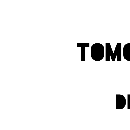
メ
イ
ン
コ
ン
テ
ン
ツ
へ
移
動